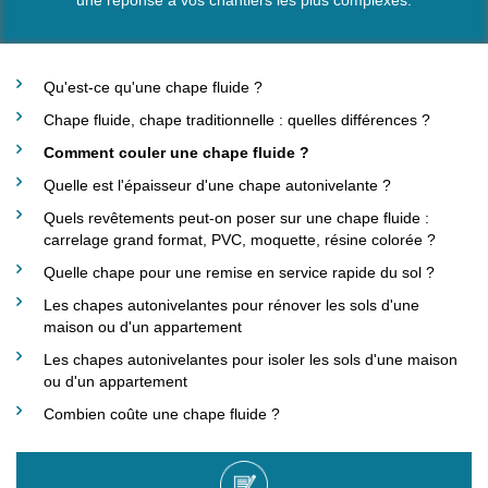
une réponse à vos chantiers les plus complexes.
Prénom
*
Qu'est-ce qu'une chape fluide ?
Chape fluide, chape traditionnelle : quelles différences ?
Nom
*
Comment couler une chape fluide ?
Quelle est l'épaisseur d'une chape autonivelante ?
Quels revêtements peut-on poser sur une chape fluide :
Téléphone
*
carrelage grand format, PVC, moquette, résine colorée ?
Quelle chape pour une remise en service rapide du sol ?
Les chapes autonivelantes pour rénover les sols d'une
Email
*
maison ou d'un appartement
Les chapes autonivelantes pour isoler les sols d'une maison
ou d'un appartement
Code postal
*
Combien coûte une chape fluide ?