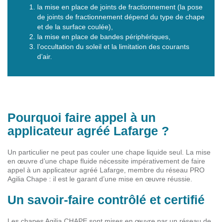
la mise en place de joints de fractionnement (la pose
de joints de fractionnement dépend du type de chape
et de la surface coulée),
la mise en place de bandes périphériques,
l’occultation du soleil et la limitation des courants
d’air.
Pourquoi faire appel à un
applicateur agréé Lafarge ?
Un particulier ne peut pas couler une chape liquide seul. La mise
en œuvre d’une chape fluide nécessite impérativement de faire
appel à un applicateur agréé Lafarge, membre du réseau PRO
Agilia Chape : il est le garant d’une mise en œuvre réussie.
Un savoir-faire contrôlé et certifié
Les chapes Agilia CHAPE sont mises en œuvre par un réseau de