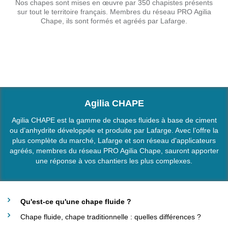
Nos chapes sont mises en œuvre par 350 chapistes présents
sur tout le territoire français. Membres du réseau PRO Agilia
Chape, ils sont formés et agréés par Lafarge.
Agilia CHAPE
Profil
*
Agilia CHAPE est la gamme de chapes fluides à base de ciment
ou d’anhydrite développée et produite par Lafarge. Avec l’offre la
plus complète du marché, Lafarge et son réseau d'applicateurs
Civilité
*
agréés, membres du réseau PRO Agilia Chape, sauront apporter
une réponse à vos chantiers les plus complexes.
Prénom
*
Qu'est-ce qu'une chape fluide ?
Chape fluide, chape traditionnelle : quelles différences ?
Nom
*