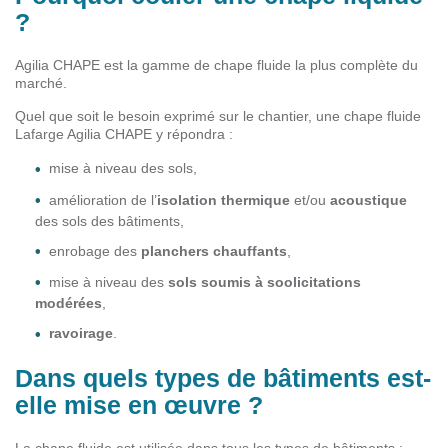
?
Agilia CHAPE est la gamme de chape fluide la plus complète du
marché.
Quel que soit le besoin exprimé sur le chantier, une chape fluide
Lafarge Agilia CHAPE y répondra :
mise à niveau des sols,
amélioration de l’
isolation thermique
et/ou
acoustique
des sols des bâtiments,
enrobage des
planchers chauffants
,
mise à niveau des
sols soumis à soolicitations
modérées
,
ravoirage
.
Dans quels types de bâtiments est-
elle mise en œuvre ?
La chape fluide est utilisée dans tous les types de bâtiments :