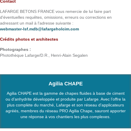
Contact
LAFARGE BETONS FRANCE vous remercie de lui faire part
d'éventuelles requêtes, omissions, erreurs ou corrections en
adressant un mail à l'adresse suivante :
webmaster-lsf.mdb@lafargeholcim.com
Crédits photos et architectes
Photographes :
Photothèque Lafarge/D.R., Henri-Alain Segalen
Agilia CHAPE
Agilia CHAPE est la gamme de chapes fluides à base de ciment
ou d’anhydrite développée et produite par Lafarge. Avec l’offre la
plus complète du marché, Lafarge et son réseau d'applicateurs
agréés, membres du réseau PRO Agilia Chape, sauront apporter
une réponse à vos chantiers les plus complexes.