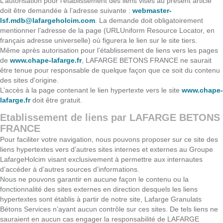
L’autorisation pour l’établissement des liens visés au présent article
doit être demandée à l’adresse suivante :
webmaster-
lsf.mdb@lafargeholcim.com
. La demande doit obligatoirement
mentionner l’adresse de la page (URLUniform Resource Locator, en
français adresse universelle) où figurera le lien sur le site tiers.
Même après autorisation pour l’établissement de liens vers les pages
de
www.chape-lafarge.fr
, LAFARGE BETONS FRANCE ne saurait
être tenue pour responsable de quelque façon que ce soit du contenu
des sites d'origine.
L’accès à la page contenant le lien hypertexte vers le site
www.chape-
lafarge.fr
doit être gratuit.
Etablissement de liens par LAFARGE BETONS
FRANCE
Pour faciliter votre navigation, nous pouvons proposer sur ce site des
liens hypertextes vers d’autres sites internes et externes au Groupe
LafargeHolcim visant exclusivement à permettre aux internautes
d’accéder à d’autres sources d’informations.
Nous ne pouvons garantir en aucune façon le contenu ou la
fonctionnalité des sites externes en direction desquels les liens
hypertextes sont établis à partir de notre site, Lafarge Granulats
Bétons Services n’ayant aucun contrôle sur ces sites. De tels liens ne
sauraient en aucun cas engager la responsabilité de LAFARGE