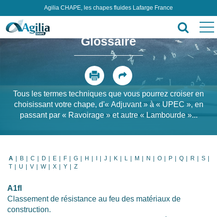
Agilia CHAPE, les chapes fluides Lafarge France
Glossaire
Tous les termes techniques que vous pourrez croiser en
choisissant votre chape, d'« Adjuvant » à « UPEC », en
passant par « Ravoirage » et autre « Lambourde »...
A
|
B
|
C
|
D
|
E
|
F
|
G
|
H
|
I
|
J
|
K
|
L
|
M
|
N
|
O
|
P
|
Q
|
R
|
S
|
T
|
U
|
V
|
W
|
X
|
Y
|
Z
A1fl
Classement de résistance au feu des matériaux de
construction.