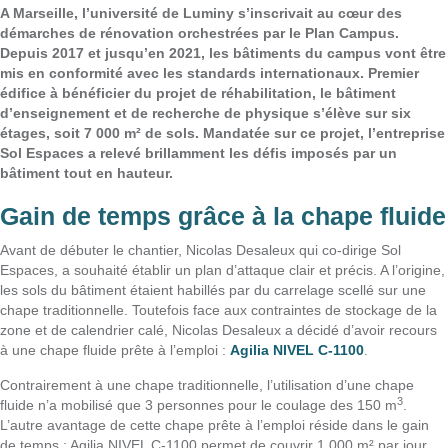
A Marseille, l’université de Luminy s’inscrivait au cœur des
démarches de rénovation orchestrées par le Plan Campus.
Depuis 2017 et jusqu’en 2021, les bâtiments du campus vont être
mis en conformité avec les standards internationaux. Premier
édifice à bénéficier du projet de réhabilitation, le bâtiment
d’enseignement et de recherche de physique s’élève sur six
étages, soit 7 000 m² de sols. Mandatée sur ce projet, l’entreprise
Sol Espaces a relevé brillamment les défis imposés par un
bâtiment tout en hauteur.
Gain de temps grâce à la chape fluide
Avant de débuter le chantier, Nicolas Desaleux qui co-dirige Sol
Espaces, a souhaité établir un plan d’attaque clair et précis. A l’origine,
les sols du bâtiment étaient habillés par du carrelage scellé sur une
chape traditionnelle. Toutefois face aux contraintes de stockage de la
zone et de calendrier calé, Nicolas Desaleux a décidé d’avoir recours
à une chape fluide prête à l’emploi :
Agilia NIVEL C-1100
.
Contrairement à une chape traditionnelle, l’utilisation d’une chape
3
fluide n’a mobilisé que 3 personnes pour le coulage des 150 m
.
L’autre avantage de cette chape prête à l’emploi réside dans le gain
de temps : Agilia NIVEL C-1100 permet de couvrir 1 000 m² par jour,