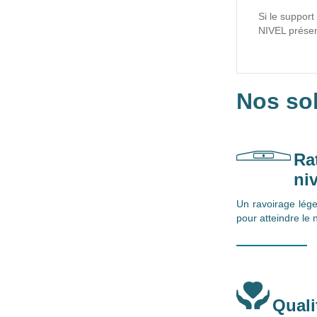
Si le suppor
NIVEL présen
Nos sol
Ra
ni
Un ravoirage lége
pour atteindre le 
Quali