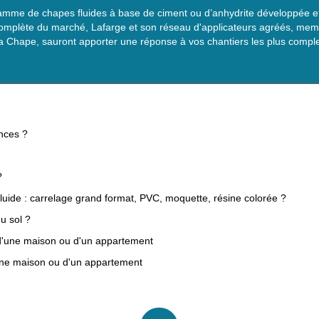
amme de chapes fluides à base de ciment ou d’anhydrite développée et
s complète du marché, Lafarge et son réseau d'applicateurs agréés, m
ia Chape, sauront apporter une réponse à vos chantiers les plus compl
ences ?
?
uide : carrelage grand format, PVC, moquette, résine colorée ?
u sol ?
 d'une maison ou d'un appartement
'une maison ou d'un appartement