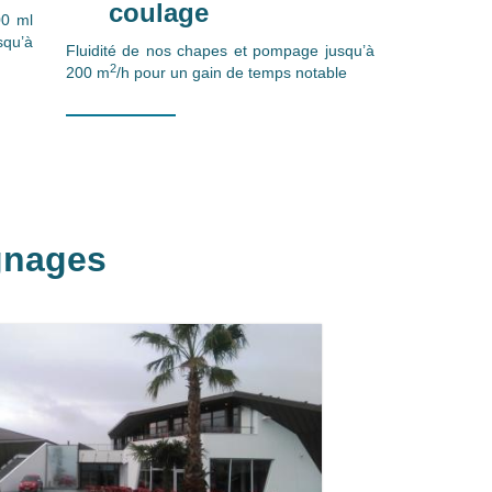
coulage
00 ml
squ’à
Fluidité de nos chapes et pompage jusqu’à
2
200 m
/h pour un gain de temps notable
gnages