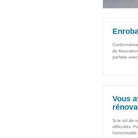
Enroba
Conformément
de fissuratio
parfaite avec
Vous a
rénova
Si le sol de 
difficultés.
horizontalité