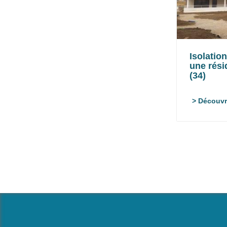
Isolatio
une rési
(34)
> Découvr