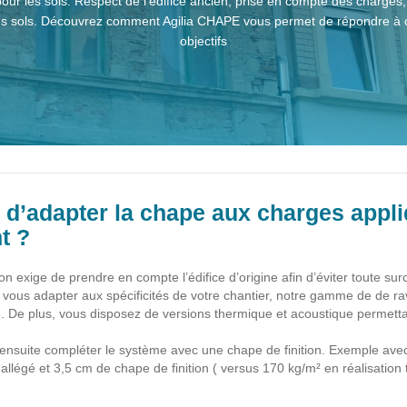
our les sols. Respect de l’édifice ancien, prise en compte des charges,
es sols. Découvrez comment Agilia CHAPE vous permet de répondre à c
objectifs
 d’adapter la chape aux charges appli
t ?
n exige de prendre en compte l’édifice d’origine afin d’éviter toute su
vous adapter aux spécificités de votre chantier, notre gamme de de ravo
. De plus, vous disposez de versions thermique et acoustique permettant
ensuite compléter le système avec une chape de finition. Exemple avec
allégé et 3,5 cm de chape de finition ( versus 170 kg/m² en réalisation t