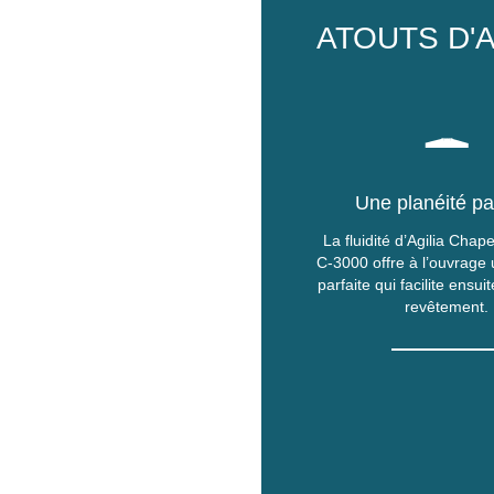
ATOUTS D'A
Une planéité pa
La fluidité d’Agilia Ch
C-3000 offre à l’ouvrage 
parfaite qui facilite ensui
revêtement.