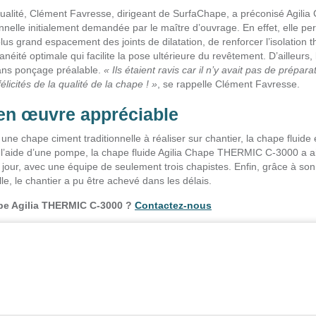
qualité, Clément Favresse, dirigeant de SurfaChape, a préconisé Agil
nnelle initialement demandée par le maître d’ouvrage. En effet, elle p
plus grand espacement des joints de dilatation, de renforcer l’isolation
néité optimale qui facilite la pose ultérieure du revêtement. D’ailleurs, 
sans ponçage préalable.
« Ils étaient ravis car il n’y avait pas de prépar
élicités de la qualité de la chape ! »
, se rappelle Clément Favresse.
 en œuvre appréciable
ne chape ciment traditionnelle à réaliser sur chantier, la chape fluide e
’aide d’une pompe, la chape fluide Agilia Chape THERMIC C-3000 a ain
jour, avec une équipe de seulement trois chapistes. Enfin, grâce à so
le, le chantier a pu être achevé dans les délais.
ape Agilia THERMIC C-3000 ?
Contactez-nous