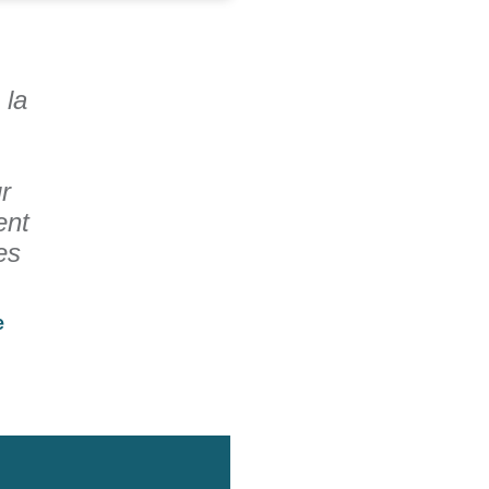
 la
r
ent
es
e