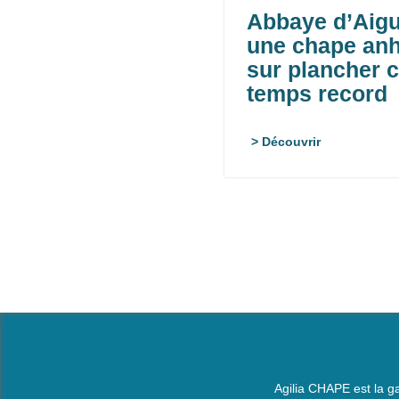
Abbaye d’Aigue
une chape anh
sur plancher c
temps record
> Découvrir
Agilia CHAPE est la g