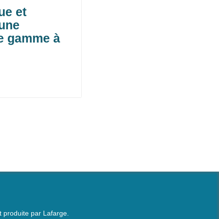
ue et
 une
de gamme à
 produite par Lafarge.