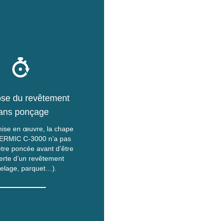
se du revêtement
ans ponçage
mise en œuvre, la chape
HERMIC C-3000 n’a pas
être poncée avant d’être
erte d’un revêtement
relage, parquet…).